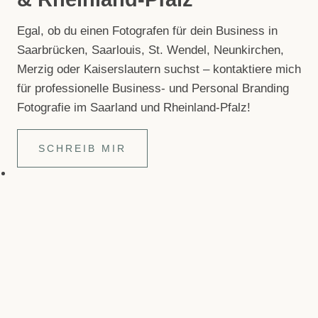
Egal, ob du einen Foto­gra­fen für dein Busi­ness in
Saar­brü­cken, Saar­louis, St. Wen­del, Neun­kir­chen,
Mer­zig oder Kai­sers­lau­tern suchst – kon­tak­tiere mich
für pro­fes­sio­nelle Busi­ness- und Per­so­nal Bran­ding
Foto­gra­fie im Saar­land und Rheinland-Pfalz!
SCHREIB MIR