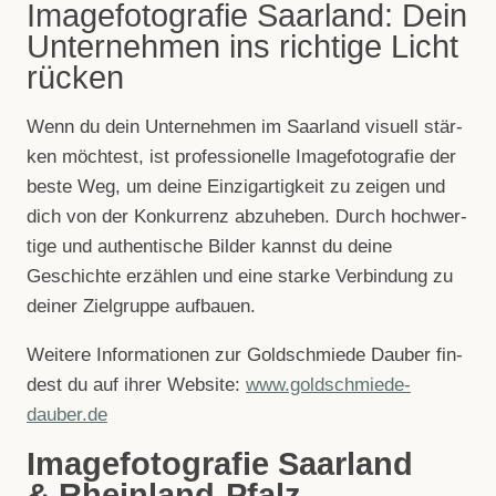
Imagefotografie Saarland: Dein
Unternehmen ins richtige Licht
rücken
Wenn du dein Unter­neh­men im Saar­land visu­ell stär­
ken möch­test, ist pro­fes­sio­nelle Image­fo­to­gra­fie der
beste Weg, um deine Ein­zig­ar­tig­keit zu zei­gen und
dich von der Kon­kur­renz abzu­he­ben. Durch hoch­wer­
tige und authen­ti­sche Bil­der kannst du deine
Geschichte erzäh­len und eine starke Ver­bin­dung zu
dei­ner Ziel­gruppe aufbauen.
Wei­tere Infor­ma­tio­nen zur Gold­schmiede Dau­ber fin­
dest du auf ihrer Web­site:
www.goldschmiede-
dauber.de
Imagefotografie Saarland
& Rheinland-Pfalz