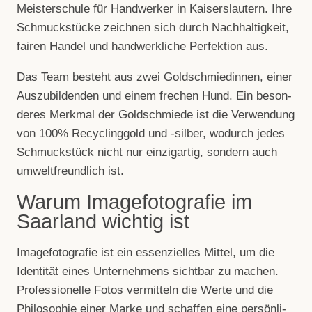
Meis­ter­schule für Hand­wer­ker in Kai­sers­lau­tern. Ihre
Schmuck­stü­cke zeich­nen sich durch Nach­hal­tig­keit,
fai­ren Han­del und hand­werk­li­che Per­fek­tion aus.
Das Team besteht aus zwei Gold­schmie­din­nen, einer
Aus­zu­bil­den­den und einem fre­chen Hund. Ein beson­
de­res Merk­mal der Gold­schmiede ist die Ver­wen­dung
von 100% Recy­cling­gold und ‑sil­ber, wodurch jedes
Schmuck­stück nicht nur ein­zig­ar­tig, son­dern auch
umwelt­freund­lich ist.
Warum Imagefotografie im
Saarland wichtig ist
Image­fo­to­gra­fie ist ein essen­zi­el­les Mit­tel, um die
Iden­ti­tät eines Unter­neh­mens sicht­bar zu machen.
Pro­fes­sio­nelle Fotos ver­mit­teln die Werte und die
Phi­lo­so­phie einer Marke und schaf­fen eine per­sön­li­