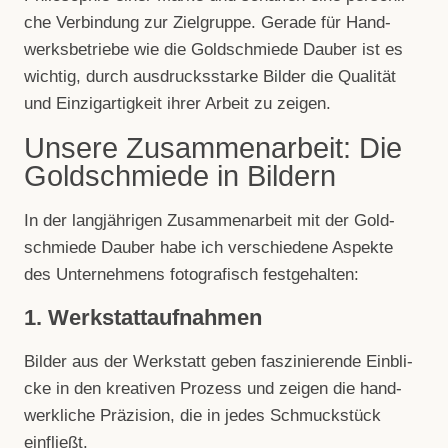
che Ver­bin­dung zur Ziel­gruppe. Gerade für Hand­
werks­be­triebe wie die Gold­schmiede Dau­ber ist es
wich­tig, durch aus­drucks­starke Bil­der die Qua­li­tät
und Ein­zig­ar­tig­keit ihrer Arbeit zu zeigen.
Unsere Zusammenarbeit: Die
Goldschmiede in Bildern
In der lang­jäh­ri­gen Zusam­men­ar­beit mit der Gold­
schmiede Dau­ber habe ich ver­schie­dene Aspekte
des Unter­neh­mens foto­gra­fisch festgehalten:
1. Werkstattaufnahmen
Bil­der aus der Werk­statt geben fas­zi­nie­rende Ein­bli­
cke in den krea­ti­ven Pro­zess und zei­gen die hand­
werk­li­che Prä­zi­sion, die in jedes Schmuck­stück
einfließt.