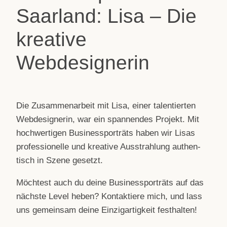
Saarland: Lisa – Die
kreative
Webdesignerin
Die Zusam­men­ar­beit mit Lisa, einer talen­tier­ten
Web­de­si­gne­rin, war ein span­nen­des Pro­jekt. Mit
hoch­wer­ti­gen Busi­ness­por­träts haben wir Lisas
pro­fes­sio­nelle und krea­tive Aus­strah­lung authen­
tisch in Szene gesetzt.
Möch­test auch du deine Busi­ness­por­träts auf das
nächste Level heben? Kon­tak­tiere mich, und lass
uns gemein­sam deine Ein­zig­ar­tig­keit festhalten!